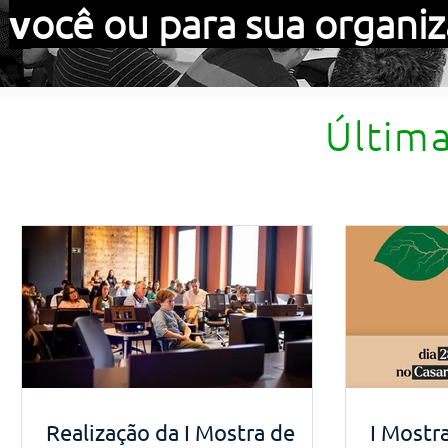
v
ocê ou para sua organiz
​Últim
Realização da I Mostra de
I Mostr