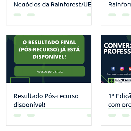
Negócios da Rainforest/UEA
Rainfor
Resultado Pós-recurso
1ª Ediç
disponível!
com pro
pela Rai
Busines